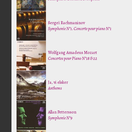
Sergeï Rachmaninov
Symphonie N°1. Concerto pour piano N°1
Wolfgang Amadeus Mozart
Concertos pour Piano N°18 & 22
Ja, vi elsker
Anthems
Allan Pettersson
Symphonie N°9