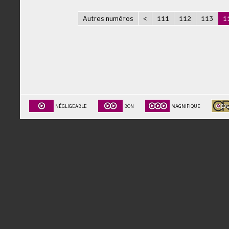
Autres numéros
<
111
112
113
1
NÉGLIGEABLE
BON
MAGNIFIQUE