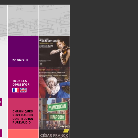
ZOOM SUR…
TOUS LES
OPUS D’OR
CHRONIQUES
SUPER AUDIO
CD ET BLU RAY
PURE AUDIO