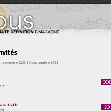
nvités
ine numéro 210, 30 septembre 2023
tence
n Bartholdy
N°5