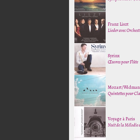
Franz Liszt
Lieder avec Orchest
Syrinx
Œuvres pour Flûte
Mozart/Widman
Quintettes pour Cla
Voyage à Paris
Nuit de la Mélodie e