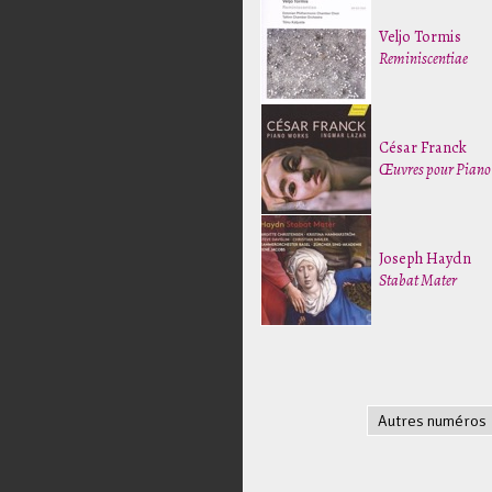
Veljo Tormis
Reminiscentiae
César Franck
Œuvres pour Piano
Joseph Haydn
Stabat Mater
Autres numéros