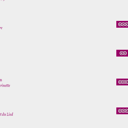
re
n
rinette
t du Lied