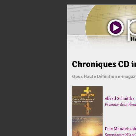
Chroniques CD i
Opus Haute Définition e-magaz
Alfred Schnittke
Psaumes de la Péni
Felix Mendelssoh
Symphonies N°4 et 