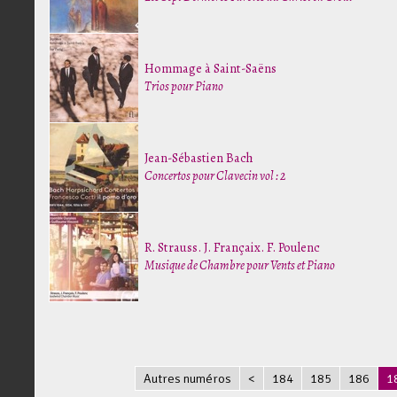
Hommage à Saint-Saëns
Trios pour Piano
Jean-Sébastien Bach
Concertos pour Clavecin vol : 2
R. Strauss. J. Françaix. F. Poulenc
Musique de Chambre pour Vents et Piano
Autres numéros
<
184
185
186
1