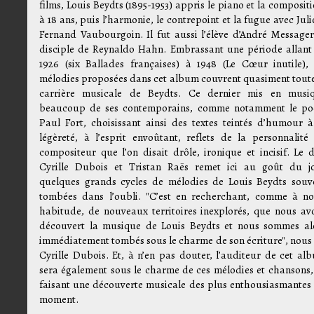
films, Louis Beydts (1895-1953) appris le piano et la compositi
à 18 ans, puis l’harmonie, le contrepoint et la fugue avec Juli
Fernand Vaubourgoin. Il fut aussi l’élève d’André Messager
disciple de Reynaldo Hahn. Embrassant une période allant
1926 (six Ballades françaises) à 1948 (Le Cœur inutile), 
mélodies proposées dans cet album couvrent quasiment toute
carrière musicale de Beydts. Ce dernier mis en musi
beaucoup de ses contemporains, comme notamment le po
Paul Fort, choisissant ainsi des textes teintés d’humour à
légèreté, à l’esprit envoûtant, reflets de la personnalité
compositeur que l’on disait drôle, ironique et incisif. Le 
Cyrille Dubois et Tristan Raës remet ici au goût du j
quelques grands cycles de mélodies de Louis Beydts souv
tombées dans l’oubli. "C’est en recherchant, comme à no
habitude, de nouveaux territoires inexplorés, que nous av
découvert la musique de Louis Beydts et nous sommes al
immédiatement tombés sous le charme de son écriture", nous 
Cyrille Dubois. Et, à n’en pas douter, l’auditeur de cet al
sera également sous le charme de ces mélodies et chansons,
faisant une découverte musicale des plus enthousiasmantes
moment.