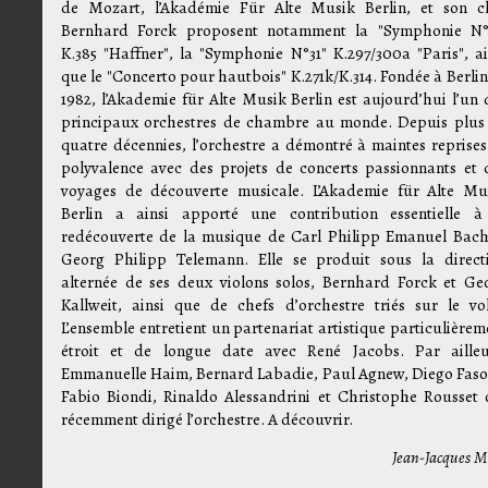
de Mozart, l’Akadémie Für Alte Musik Berlin, et son c
Bernhard Forck proposent notamment la "Symphonie N°
K.385 "Haffner", la "Symphonie N°31" K.297/300a "Paris", ai
que le "Concerto pour hautbois" K.271k/K.314. Fondée à Berlin
1982, l’Akademie für Alte Musik Berlin est aujourd’hui l’un 
principaux orchestres de chambre au monde. Depuis plus
quatre décennies, l’orchestre a démontré à maintes reprises
polyvalence avec des projets de concerts passionnants et 
voyages de découverte musicale. L’Akademie für Alte Mu
Berlin a ainsi apporté une contribution essentielle à
redécouverte de la musique de Carl Philipp Emanuel Bach
Georg Philipp Telemann. Elle se produit sous la direct
alternée de ses deux violons solos, Bernhard Forck et Ge
Kallweit, ainsi que de chefs d’orchestre triés sur le vol
L’ensemble entretient un partenariat artistique particulièrem
étroit et de longue date avec René Jacobs. Par ailleu
Emmanuelle Haim, Bernard Labadie, Paul Agnew, Diego Fasol
Fabio Biondi, Rinaldo Alessandrini et Christophe Rousset 
récemment dirigé l’orchestre. A découvrir.
Jean-Jacques M