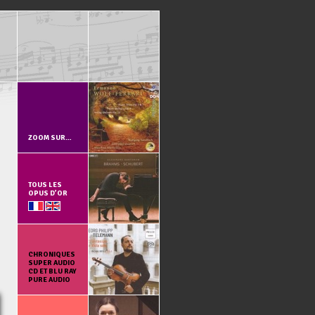
ZOOM SUR…
TOUS LES
OPUS D’OR
CHRONIQUES
SUPER AUDIO
CD ET BLU RAY
PURE AUDIO