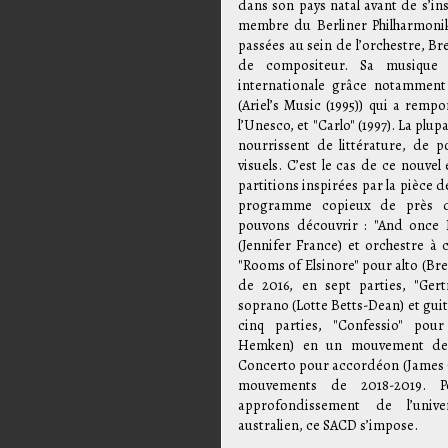
dans son pays natal avant de s’ins
membre du Berliner Philharmonik
passées au sein de l’orchestre, Br
de compositeur. Sa musique 
internationale grâce notamment
(Ariel’s Music (1995)) qui a remp
l’Unesco, et "Carlo" (1997). La plu
nourrissent de littérature, de p
visuels. C’est le cas de ce nouve
partitions inspirées par la pièce
programme copieux de près de
pouvons découvrir : "And once 
(Jennifer France) et orchestre à 
"Rooms of Elsinore" pour alto (Bre
de 2016, en sept parties, "Ge
soprano (Lotte Betts-Dean) et gui
cinq parties, "Confessio" pour 
Hemken) en un mouvement de 2
Concerto pour accordéon (James Cr
mouvements de 2018-2019. 
approfondissement de l’univ
australien, ce SACD s’impose.