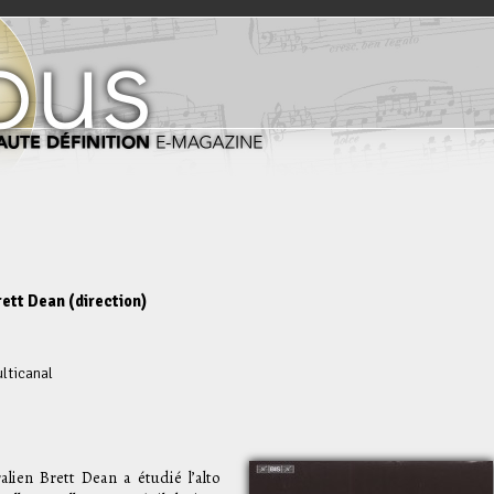
tt Dean (direction)
lticanal
alien Brett Dean a étudié l’alto