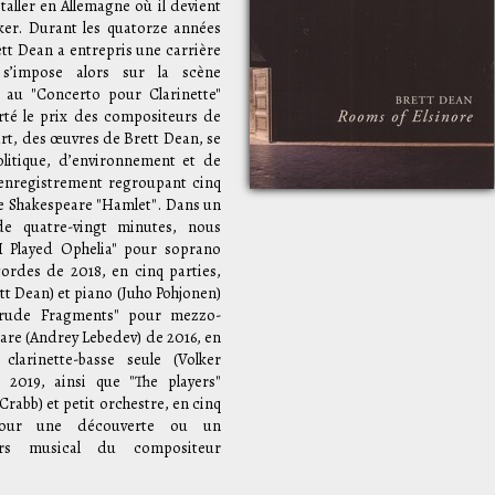
taller en Allemagne où il devient
er. Durant les quatorze années
ett Dean a entrepris une carrière
s’impose alors sur la scène
 au "Concerto pour Clarinette"
orté le prix des compositeurs de
part, des œuvres de Brett Dean, se
olitique, d’environnement et de
l enregistrement regroupant cinq
 de Shakespeare "Hamlet". Dans un
 quatre-vingt minutes, nous
I Played Ophelia" pour soprano
cordes de 2018, en cinq parties,
tt Dean) et piano (Juho Pohjonen)
rtrude Fragments" pour mezzo-
tare (Andrey Lebedev) de 2016, en
clarinette-basse seule (Volker
019, ainsi que "The players"
abb) et petit orchestre, en cinq
Pour une découverte ou un
ers musical du compositeur