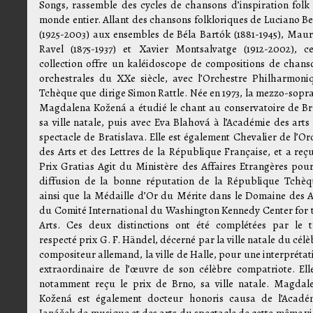
Songs, rassemble des cycles de chansons d’inspiration folk
monde entier. Allant des chansons folkloriques de Luciano Be
(1925-2003) aux ensembles de Béla Bartók (1881-1945), Maur
Ravel (1875-1937) et Xavier Montsalvatge (1912-2002), ce
collection offre un kaléidoscope de compositions de chans
orchestrales du XXe siècle, avec l’Orchestre Philharmoni
Tchèque que dirige Simon Rattle. Née en 1973, la mezzo-sopr
Magdalena Kožená a étudié le chant au conservatoire de Br
sa ville natale, puis avec Eva Blahová à l’Académie des arts
spectacle de Bratislava. Elle est également Chevalier de l’Or
des Arts et des Lettres de la République Française, et a reçu
Prix Gratias Agit du Ministère des Affaires Etrangères pour
diffusion de la bonne réputation de la République Tchèq
ainsi que la Médaille d’Or du Mérite dans le Domaine des A
du Comité International du Washington Kennedy Center for 
Arts. Ces deux distinctions ont été complétées par le t
respecté prix G. F. Händel, décerné par la ville natale du célè
compositeur allemand, la ville de Halle, pour une interprétat
extraordinaire de l’œuvre de son célèbre compatriote. Ell
notamment reçu le prix de Brno, sa ville natale. Magdal
Kožená est également docteur honoris causa de l’Acadé
Janáček de musique et des arts du spectacle de cette même vil