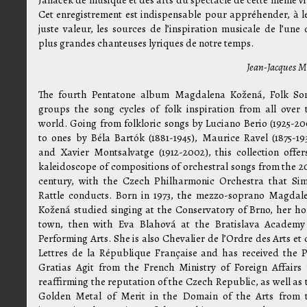
Cet enregistrement est indispensable pour appréhender, à l
juste valeur, les sources de l’inspiration musicale de l’une 
plus grandes chanteuses lyriques de notre temps.
Jean-Jacques M
The fourth Pentatone album Magdalena Kožená, Folk So
groups the song cycles of folk inspiration from all over 
world. Going from folkloric songs by Luciano Berio (1925-20
to ones by Béla Bartók (1881-1945), Maurice Ravel (1875-193
and Xavier Montsalvatge (1912-2002), this collection offer
kaleidoscope of compositions of orchestral songs from the 2
century, with the Czech Philharmonic Orchestra that Si
Rattle conducts. Born in 1973, the mezzo-soprano Magdal
Kožená studied singing at the Conservatory of Brno, her h
town, then with Eva Blahová at the Bratislava Academy
Performing Arts. She is also Chevalier de l’Ordre des Arts et 
Lettres de la République Française and has received the P
Gratias Agit from the French Ministry of Foreign Affairs 
reaffirming the reputation of the Czech Republic, as well as 
Golden Metal of Merit in the Domain of the Arts from 