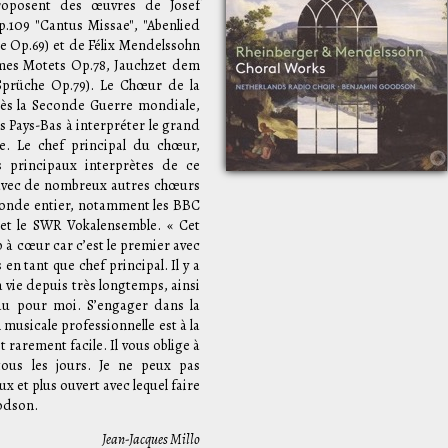
oposent des œuvres de Josef
p.109 "Cantus Missae", "Abenlied
ge Op.69) et de Félix Mendelssohn
umes Motets Op.78, Jauchzet dem
Sprüche Op.79). Le Chœur de la
rès la Seconde Guerre mondiale,
s Pays-Bas à interpréter le grand
e. Le chef principal du chœur,
 principaux interprètes de ce
t avec de nombreux autres chœurs
monde entier, notamment les BBC
 et le SWR Vokalensemble. « Cet
à cœur car c’est le premier avec
en tant que chef principal. Il y a
a vie depuis très longtemps, ainsi
eau pour moi. S’engager dans la
 musicale professionnelle est à la
t rarement facile. Il vous oblige à
ous les jours. Je ne peux pas
 et plus ouvert avec lequel faire
odson.
Jean-Jacques Millo