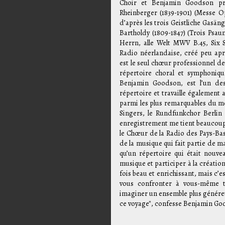
Choir et Benjamin Goodson pr
Rheinberger (1839-1901) (Messe O
d’après les trois Geistliche Gasän
Bartholdy (1809-1847) (Trois Psa
Herrn, alle Welt MWV B.45, Six 
Radio néerlandaise, créé peu ap
est le seul chœur professionnel de
répertoire choral et symphoniqu
Benjamin Goodson, est l’un des
répertoire et travaille égalemen
parmi les plus remarquables du 
Singers, le Rundfunkchor Berlin
enregistrement me tient beaucoup 
le Chœur de la Radio des Pays-Bas 
de la musique qui fait partie de m
qu’un répertoire qui était nouv
musique et participer à la création
fois beau et enrichissant, mais c’es
vous confronter à vous-même t
imaginer un ensemble plus généreux
ce voyage", confesse Benjamin Go