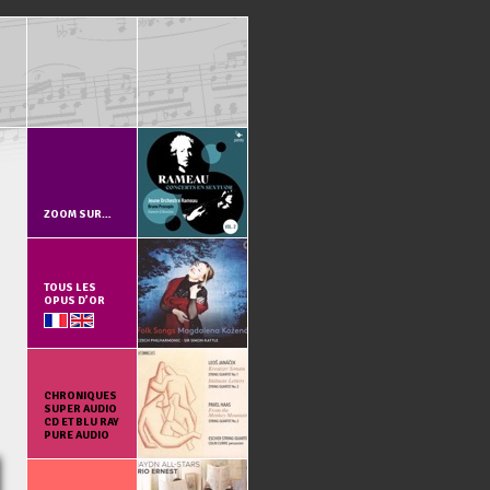
ZOOM SUR…
TOUS LES
OPUS D’OR
CHRONIQUES
SUPER AUDIO
CD ET BLU RAY
PURE AUDIO