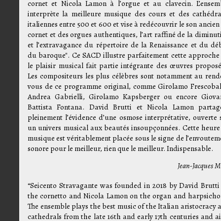
cornet et Nicola Lamon à l’orgue et au clavecin. L’ensem
interprète la meilleure musique des cours et des cathédra
italiennes entre 500 et 600 et vise à redécouvrir le son ancien
cornet et des orgues authentiques, l’art raffiné de la diminut
et l’extravagance du répertoire de la Renaissance et du dé
du baroque". Ce SACD illustre parfaitement cette approche
le plaisir musical fait partie intégrante des œuvres proposé
Les compositeurs les plus célèbres sont notamment au rend
vous de ce programme original, comme Girolamo Frescobal
Andrea Gabrielli, Girolamo Kapsberger ou encore Giova
Battista Fontana. David Brutti et Nicola Lamon partag
pleinement l’évidence d’une osmose interprétative, ouverte 
un univers musical aux beautés insoupçonnées. Cette heure
musique est véritablement placée sous le signe de l’envoutem
sonore pour le meilleur, rien que le meilleur. Indispensable.
Jean-Jacques M
“Seicento Stravagante was founded in 2018 by David Brutti
the cornetto and Nicola Lamon on the organ and harpsicho
The ensemble plays the best music of the Italian aristocracy 
cathedrals from the late 16th and early 17th centuries and a