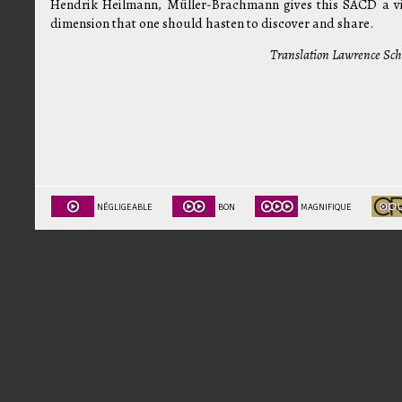
Hendrik Heilmann, Müller-Brachmann gives this SACD a v
dimension that one should hasten to discover and share.
Translation Lawrence Sc
NÉGLIGEABLE
BON
MAGNIFIQUE