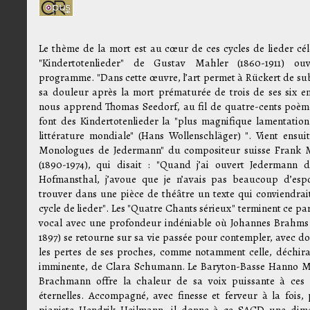
Le thème de la mort est au cœur de ces cycles de lieder cél
"Kindertotenlieder" de Gustav Mahler (1860-1911) ou
programme. "Dans cette œuvre, l’art permet à Rückert de su
sa douleur après la mort prématurée de trois de ses six en
nous apprend Thomas Seedorf, au fil de quatre-cents poèm
font des Kindertotenlieder la "plus magnifique lamentation
littérature mondiale" (Hans Wollenschläger) ". Vient ensuit
Monologues de Jedermann" du compositeur suisse Frank 
(1890-1974), qui disait : "Quand j’ai ouvert Jedermann 
Hofmansthal, j’avoue que je n’avais pas beaucoup d’esp
trouver dans une pièce de théâtre un texte qui conviendrai
cycle de lieder". Les "Quatre Chants sérieux" terminent ce pa
vocal avec une profondeur indéniable où Johannes Brahms 
1897) se retourne sur sa vie passée pour contempler, avec do
les pertes de ses proches, comme notamment celle, déchira
imminente, de Clara Schumann. Le Baryton-Basse Hanno M
Brachmann offre la chaleur de sa voix puissante à ces
éternelles. Accompagné, avec finesse et ferveur à la fois, 
pianiste Hendrik Heilmann, il donne à ce SACD une dim