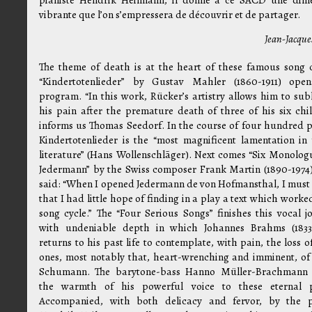
vibrante que l’on s’empressera de découvrir et de partager.
Jean-Jacque
The theme of death is at the heart of these famous song c
“Kindertotenlieder” by Gustav Mahler (1860-1911) ope
program. “In this work, Rücker’s artistry allows him to sub
his pain after the premature death of three of his six chil
informs us Thomas Seedorf. In the course of four hundred 
Kindertotenlieder is the “most magnificent lamentation in
literature” (Hans Wollenschlãger). Next comes “Six Monolog
Jedermann” by the Swiss composer Frank Martin (1890-1974
said: “When I opened Jedermann de von Hofmansthal, I must
that I had little hope of finding in a play a text which worke
song cycle.” The “Four Serious Songs” finishes this vocal j
with undeniable depth in which Johannes Brahms (1833
returns to his past life to contemplate, with pain, the loss o
ones, most notably that, heart-wrenching and imminent, of
Schumann. The barytone-bass Hanno Müller-Brachmann 
the warmth of his powerful voice to these eternal p
Accompanied, with both delicacy and fervor, by the p