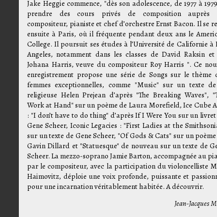
Jake Heggie commence, "dès son adolescence, de 1977 à 1979
prendre des cours privés de composition auprès
compositeur, pianiste et chef d’orchestre Ernst Bacon. Il se r
ensuite à Paris, où il fréquente pendant deux ans le Ameri
College. Il poursuit ses études à l’Université de Californie à 
Angeles, notamment dans les classes de David Raksin et
Johana Harris, veuve du compositeur Roy Harris ". Ce nou
enregistrement propose une série de Songs sur le thème 
femmes exceptionnelles, comme "Music" sur un texte de
religieuse Helen Prejean d’après "The Breaking Waves", "
Work at Hand" sur un poème de Laura Morefield, Ice Cube A
: "I don’t have to do thing" d’après If I Were You sur un livret
Gene Scheer, Iconic Legacies : "First Ladies at the Smithsoni
sur un texte de Gene Scheer, "Of Gods & Cats" sur un poème
Gavin Dillard et "Statuesque" de nouveau sur un texte de G
Scheer. La mezzo-soprano Jamie Barton, accompagnée au pi
par le compositeur, avec la participation du violoncelliste M
Haimovitz, déploie une voix profonde, puissante et passion
pour une incarnation véritablement habitée. A découvrir.
Jean-Jacques M