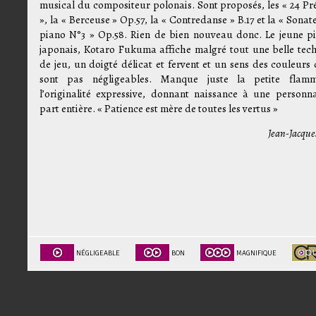
musical du compositeur polonais. Sont proposés, les « 24 Pr
», la « Berceuse » Op.57, la « Contredanse » B.17 et la « Sona
piano N°3 » Op.58. Rien de bien nouveau donc. Le jeune pi
japonais, Kotaro Fukuma affiche malgré tout une belle tec
de jeu, un doigté délicat et fervent et un sens des couleurs 
sont pas négligeables. Manque juste la petite flam
l’originalité expressive, donnant naissance à une personna
part entière. « Patience est mère de toutes les vertus »
Jean-Jacque
NÉGLIGEABLE
BON
MAGNIFIQUE